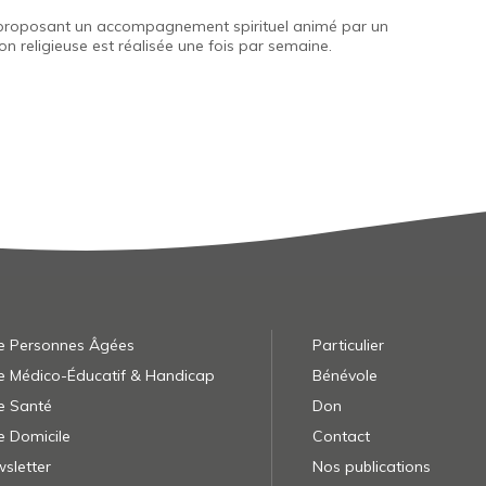
ie proposant un accompagnement spirituel animé par un
 religieuse est réalisée une fois par semaine.
e Personnes Âgées
Particulier
e Médico-Éducatif & Handicap
Bénévole
e Santé
Don
e Domicile
Contact
sletter
Nos publications