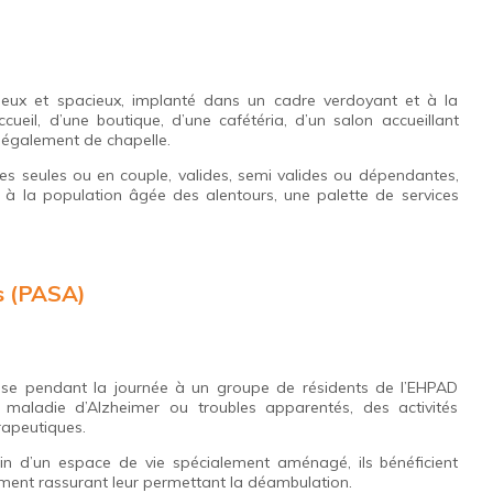
neux et spacieux, implanté dans un cadre verdoyant et à la
eil, d’une boutique, d’une cafétéria, d’un salon accueillant
t également de chapelle.
s seules ou en couple, valides, semi valides ou dépendantes,
r à la population âgée des alentours, une palette de services
s (PASA)
se pendant la journée à un groupe de résidents de l’EHPAD
a maladie d’Alzheimer ou troubles apparentés, des activités
rapeutiques.
ein d’un espace de vie spécialement aménagé, ils bénéficient
ment rassurant leur permettant la déambulation.