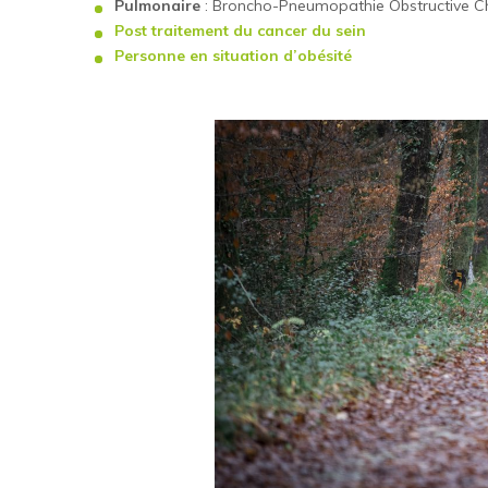
Pulmonaire
: Broncho-Pneumopathie Obstructive Ch
Post traitement du cancer du sein
Personne en situation d’obésité