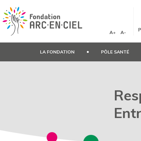
Panneau de gestion des cookies
P
A+
A-
LA FONDATION
PÔLE SANTÉ
Res
Ent