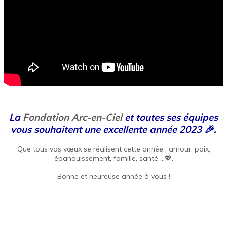
La
Fondation Arc-en-Ciel
et toutes ses équipes
vous souhaitent une excellente année 2023 🎉.
Que tous vos vœux se réalisent cette année : amour, paix,
épanouissement, famille, s
anté
…💖.
Bonne et heureuse année à vous !