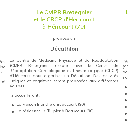
Le
CMPR Bretegnier
et le
CRCP d’Héricourt
à Héricourt (70)
propose un
Décathlon
Le Centre de Médecine Physique et de Réadaptation
ées
L’
(CMPR) Bretegnier s’associe avec le Centre de
ise
(S
Réadaptation Cardiologique et Pneumologique (CRCP)
».
pa
d’Héricourt pour organiser un Décathlon. Des activités
s’a
ludiques et cognitives seront proposées aux différentes
 et
équipes.
Ils accueilleront :
La
Maison Blanche
à Beaucourt (90)
La résidence
Le Tulipier
à Beaucourt (90)