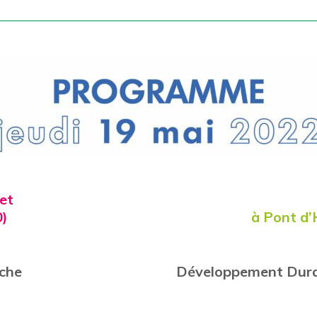
zet
0)
à Pont d’
che
Développement Dura