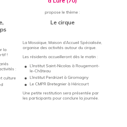
à Lure (70)
propose le thème :
e,
Le cirque
rps
La Mosaïque, Maison d’Accueil Spécialisée,
organise des activités autour du cirque.
r la
tif !
Les résidents accueilleront dès le matin :
ariés
L’
Institut Saint-Nicolas
à Rougemont-
tivités :
le-Château
L’
Institut Perdrizet
à Giromagny
t culture
Le
CMPR Bretegnier
à Héricourt
ed
Une petite restitution sera présentée par
les participants pour conclure la journée.