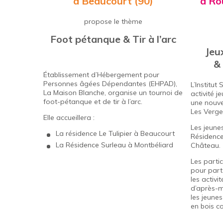
à Beaucourt (90)
à Ro
propose le thème
Foot pétanque & Tir à l’arc
Jeu
& 
Établissement d’Hébergement pour
Personnes âgées Dépendantes (EHPAD),
L’Institut
La Maison Blanche, organise un tournoi de
activité j
foot-pétanque et de tir à l’arc.
une nouve
Les Verger
Elle accueillera :
Les jeunes
La résidence
Le Tulipier
à Beaucourt
Résidence
La
Résidence Surleau
à Montbéliard
Château.
Les parti
pour part
les activi
d’après-m
les jeunes
en bois c