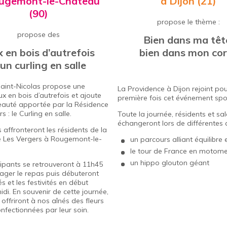
ugemont-le-Château
à Dijon (21)
(90)
propose le thème :
propose des
Bien dans ma têt
x en bois d’autrefois
bien dans mon co
un curling en salle
 Saint-Nicolas propose une
La Providence à Dijon rejoint pou
eux en bois d’autrefois et ajoute
première fois cet événement spor
auté apportée par la Résidence
s : le Curling en salle.
Toute la journée, résidents et sal
échangeront lors de différentes ac
 affronteront les résidents de la
 Les Vergers
à Rougemont-le-
un parcours alliant équilibre e
le tour de France en motom
un hippo glouton géant
cipants se retrouveront à 11h45
ager le repas puis débuteront
tés et les festivités en début
idi. En souvenir de cette journée,
 offriront à nos aînés des fleurs
onfectionnées par leur soin.